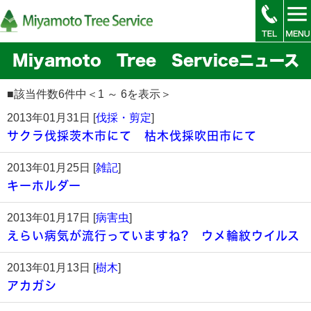
Miyamoto Tree Serviceニュース
■該当件数6件中＜1 ～ 6を表示＞
2013年01月31日 [
伐採・剪定
]
サクラ伐採茨木市にて 枯木伐採吹田市にて
2013年01月25日 [
雑記
]
キーホルダー
2013年01月17日 [
病害虫
]
えらい病気が流行っていますね? ウメ輪紋ウイルス
2013年01月13日 [
樹木
]
アカガシ