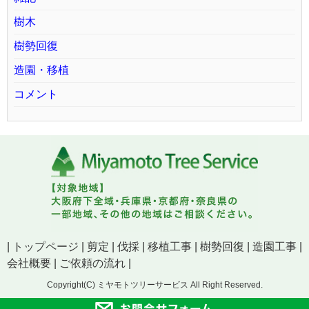
樹木
樹勢回復
造園・移植
コメント
|
トップページ
|
剪定
|
伐採
|
移植工事
|
樹勢回復
|
造園工事
|
会社概要
|
ご依頼の流れ
|
Copyright(C) ミヤモトツリーサービス All Right Reserved.