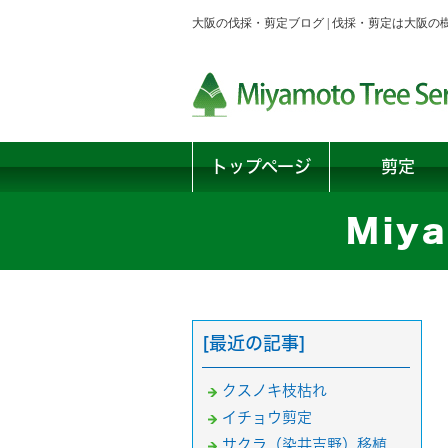
大阪の伐採・剪定ブログ | 伐採・剪定は大阪
トップページ
剪定
Miya
[最近の記事]
クスノキ枝枯れ
イチョウ剪定
サクラ（染井吉野）移植