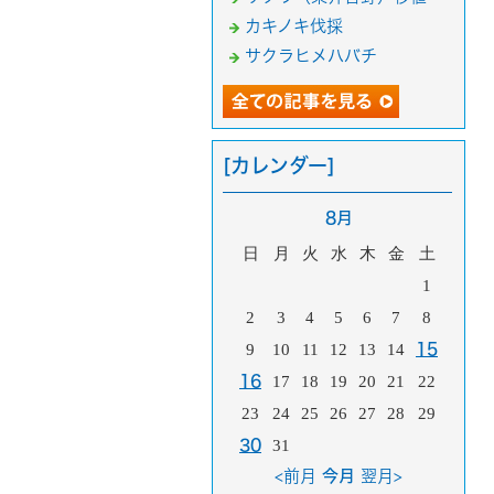
カキノキ伐採
サクラヒメハバチ
[カレンダー]
8月
日
月
火
水
木
金
土
1
2
3
4
5
6
7
8
9
10
11
12
13
14
15
16
17
18
19
20
21
22
23
24
25
26
27
28
29
30
31
<前月
今月
翌月>