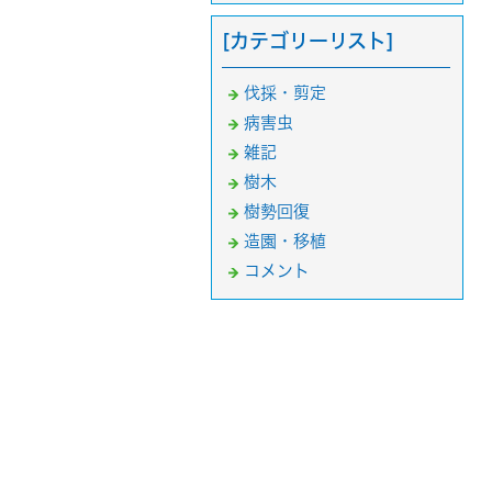
[カテゴリーリスト]
伐採・剪定
病害虫
雑記
樹木
樹勢回復
造園・移植
コメント