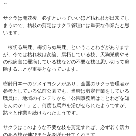
～
サクラは開花後、必ずといっていいほど枯れ枝が出来てし
まうので、枯枝の剪定はサクラ管理には重要な作業だと思
います。
「桜切る馬鹿、梅切らぬ馬鹿」ということわざがあります
が、今では枯れ枝は勿論、腐朽している枝、天狗巣病やそ
の他病害に罹病している枝などの不要な枝は思い切って剪
除することが重要となっています。
樹齢日本一のソメイヨシノがあり、全国のサクラ管理者が
参考としている弘前公園でも、当時は剪定作業をしている
職員に、地域のインテリから「公園事務所はことわざを知
らんのか！」と、何度も罵声を浴びせられたようですが、
黙々と作業を続けられたようです。
サクラはこのような不要な枝を剪定すれば、必ず若く活力
のある枝が伸びまた花を咲かせてくれます。