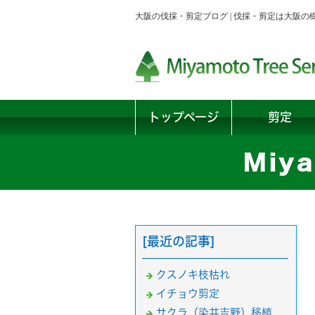
大阪の伐採・剪定ブログ | 伐採・剪定は大阪
トップページ
剪定
Miya
[最近の記事]
クスノキ枝枯れ
イチョウ剪定
サクラ（染井吉野）移植