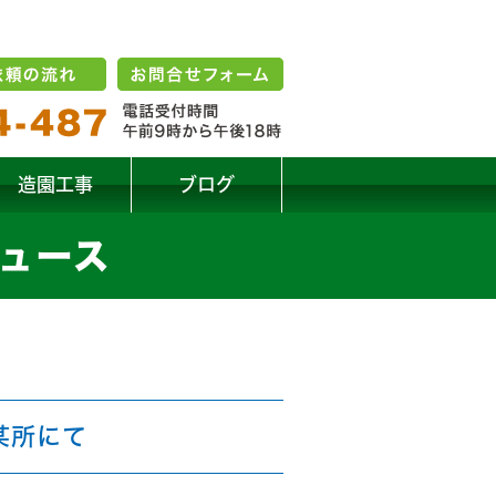
造園工事
ブログ
 ニュース
某所にて