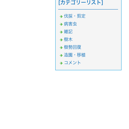
[カテゴリーリスト]
伐採・剪定
病害虫
雑記
樹木
樹勢回復
造園・移植
コメント