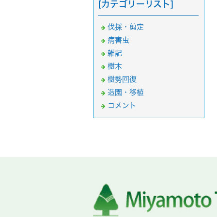
[カテゴリーリスト]
伐採・剪定
病害虫
雑記
樹木
樹勢回復
造園・移植
コメント