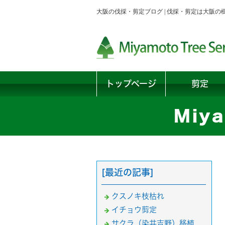
大阪の伐採・剪定ブログ | 伐採・剪定は大阪
トップページ
剪定
Miya
[最近の記事]
クスノキ枝枯れ
イチョウ剪定
サクラ（染井吉野）移植